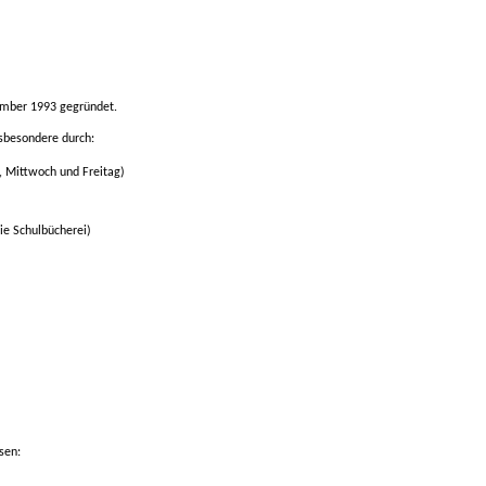
ember 1993 gegründet.
sbesondere durch:
,
Mittwoch und Freitag)
die Schulbücherei)
sen: