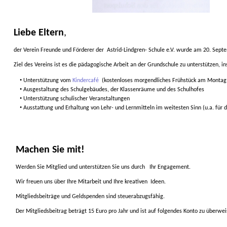
Liebe Eltern
,
der
Verein Freunde und Förderer
der
Astrid-Lindgren-
Schule
e.V. wurde am 20. Sept
Z
iel
des Vereins ist
es die pädagogische Arbeit
an der Grundschule zu unterstützen,
in
•
Unterstützung vom
Kindercafé
(kostenloses morgendliches Frühstück am Montag
•
Ausgestaltung des Schulgebäudes, der Klassenräume und des Schulhofes
•
Unterstützung schulischer Veranstaltungen
•
Ausstattung und Erhaltung von Lehr- und Lernmitteln im weitesten Sinn
(u.a. für 
Machen Sie mit!
Werden Sie Mitglied und unterstützen Sie uns durch
Ihr Engagement.
Wir freuen uns über Ihre Mitarbeit und Ihre kreativen
Ideen.
Mitgliedsbeiträge und Geldspenden
sind
steuerabzugsfähig
.
Der Mitgliedsbeitrag beträgt
15 Euro
pro
Jahr
und ist auf folgendes Konto zu überwei