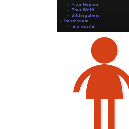
Frau Hepner
Frau Wolff
Bildergalerie
Impressum
Impressum