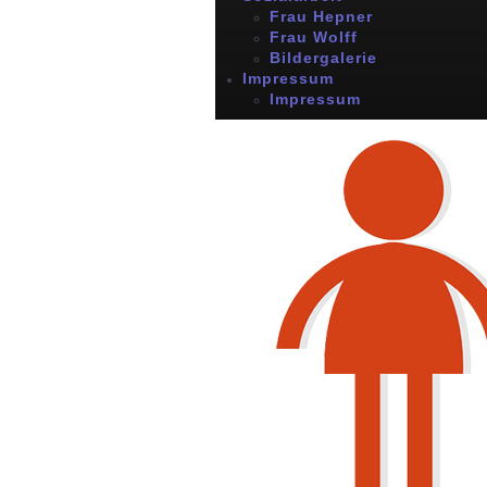
Frau Hepner
Frau Wolff
Bildergalerie
Impressum
Impressum