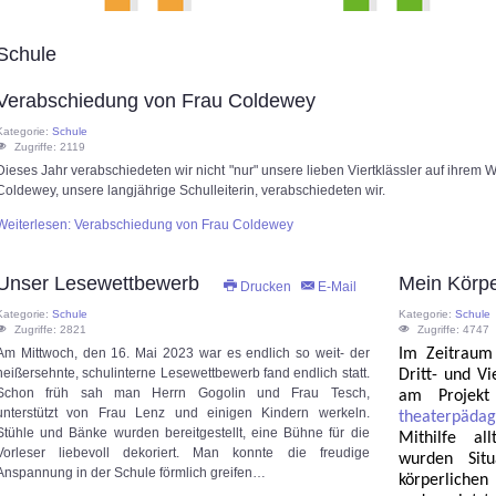
Schule
Verabschiedung von Frau Coldewey
Kategorie:
Schule
Zugriffe: 2119
Dieses Jahr verabschiedeten wir nicht "nur" unsere lieben Viertklässler auf ihrem
Coldewey, unsere langjährige Schulleiterin, verabschiedeten wir.
Weiterlesen: Verabschiedung von Frau Coldewey
Unser Lesewettbewerb
Mein Körpe
Drucken
E-Mail
Kategorie:
Schule
Kategorie:
Schule
Zugriffe: 2821
Zugriffe: 4747
Am Mittwoch, den 16. Mai 2023 war es endlich so weit- der
Im Zeitraum
heißersehnte, schulinterne Lesewettbewerb fand endlich statt.
Dritt- und Vi
Schon früh sah man Herrn Gogolin und Frau Tesch,
am Projekt
unterstützt von Frau Lenz und einigen Kindern werkeln.
theaterpäda
Stühle und Bänke wurden bereitgestellt, eine Bühne für die
Mithilfe al
Vorleser liebevoll dekoriert. Man konnte die freudige
wurden Situ
Anspannung in der Schule förmlich greifen…
körperliche