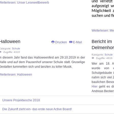
und verletzt
Weiterlesen: Unser Lesewettbewerb
aufgezeigt w
Möglichkeit 
suchen und f
Weiterlesen: Me
Halloween
Bericht im
Drucken
E-Mail
Delmenhors
Kategorie:
Schule
Zugriffe: 4310
Kategorie:
Schule
In diesem Jahr fand das Halloweenfest am 29.10.2019 in der
Zugriffe: 4616
Halle und auf dem Pausenhof unserer Schule statt. Gruselige
Wer am 18. Au
Gestalten tummelten sich und tanzten zu toller Musik.
wurde von ei
Schulgebäude ü
Weiterlesen: Halloween
nahm sich viel Z
baulichen Beso
Hier
geht es d
Andreas Becker f
Unsere Projektwoche 2018
Die Zukunft zieht ein- das erste neue Active Board!