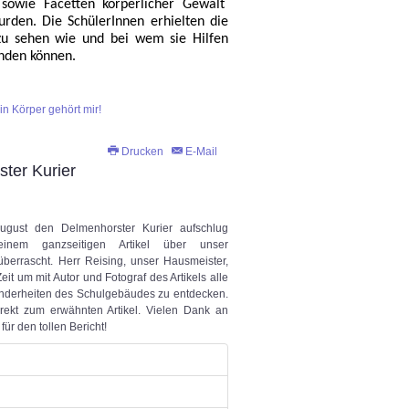
 sowie Facetten körperlicher Gewalt
urden. Die SchülerInnen erhielten die
zu sehen wie und bei wem sie Hilfen
inden können.
in Körper gehört mir!
Drucken
E-Mail
ter Kurier
gust den Delmenhorster Kurier aufschlug
nem ganzseitigen Artikel über unser
berrascht. Herr Reising, unser Hausmeister,
eit um mit Autor und Fotograf des Artikels alle
nderheiten des Schulgebäudes zu entdecken.
irekt zum erwähnten Artikel. Vielen Dank an
ür den tollen Bericht!