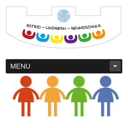
MENU
Startseite
Schule
Leitbild
Schulprogramm
Schulregeln
Schulgeschichte
Schullogo
Kollegium
Eltern
Kinder