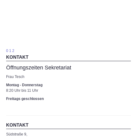
Kalender
Förderverein
Sozialarbeit
Frau Hepner
Frau Wolff
Bildergalerie
Impressum
Impressum
0
1
2
KONTAKT
Öffnungszeiten Sekretariat
Frau Tesch
Montag - Donnerstag
8:20 Uhr bis 11 Uhr
Freitags geschlossen
KONTAKT
Südstraße 9,