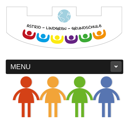
MENU
Startseite
Schule
Leitbild
Schulprogramm
Schulregeln
Schulgeschichte
Schullogo
Kollegium
Eltern
Kinder